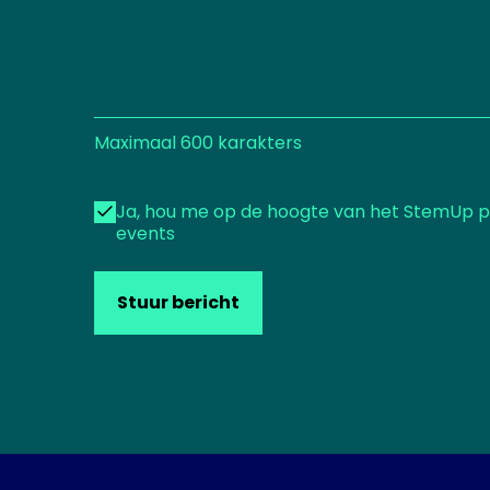
Maximaal 600 karakters
Ja, hou me op de hoogte van het StemUp
h
events
o
u
m
e
Stuur bericht
o
p
d
e
h
o
o
g