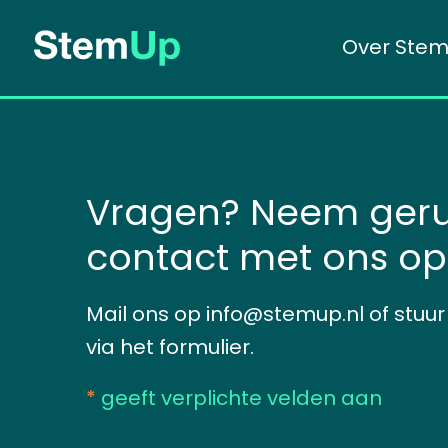
Ga
Over Ste
naar
de
inhoud
Vragen? Neem geru
contact met ons op
Mail ons op info@stemup.nl of stuur
via het formulier.
*
geeft verplichte velden aan