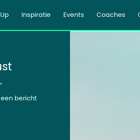
mUp
Inspiratie
Events
Coaches
st
.
 een bericht