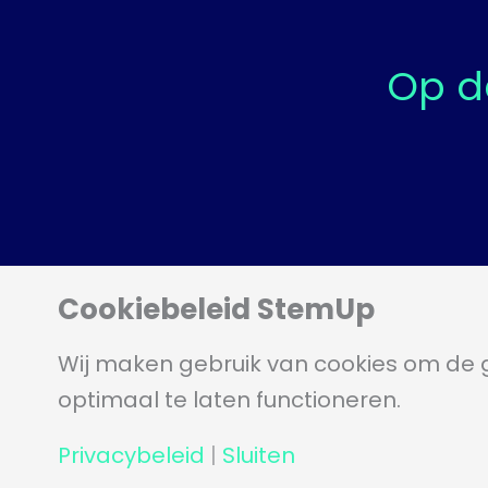
t
e
Op d
Cookies
Cookiebeleid StemUp
Wij maken gebruik van cookies om de g
optimaal te laten functioneren.
Copyright StemUp 2026
Privacybeleid
|
Sluiten