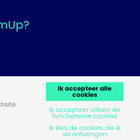
emUp?
Klachtenprotocol
Ik accepteer alle
cookies
bsite
Ik accepteer alleen de
functioneele cookies
Ik kies de cookies die ik
StemUp is een initiatief van ASML
wil ontvangen