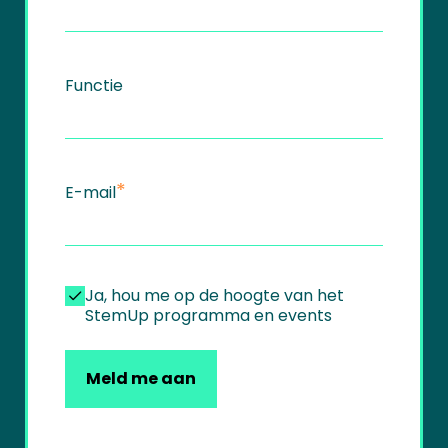
Functie
*
E-mail
Ja, hou me op de hoogte van het
hou
StemUp programma en events
me
op
de
hoogte
Meld me aan