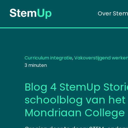
Ga
Over Ste
naar
de
inhoud
Curriculum integratie
, 
Vakoverstijgend werke
3 minuten
Blog 4 StemUp Stori
schoolblog van het
Mondriaan College