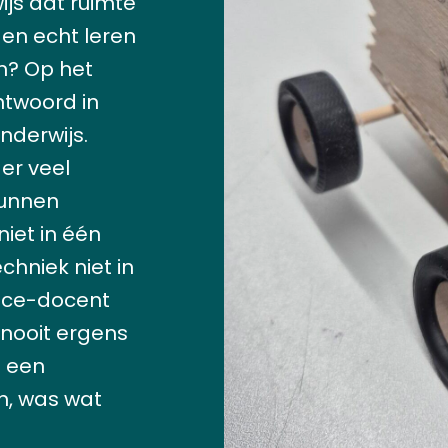
js dat ruimte
gen echt leren
n? Op het
ntwoord in
nderwijs.
 er veel
kunnen
niet in één
chniek niet in
ence-docent
 nooit ergens
 een
n, was wat