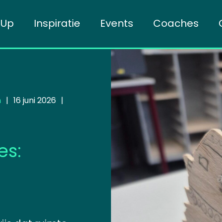
mUp
Inspiratie
Events
Coaches
n
|
16 juni 2026
|
es: